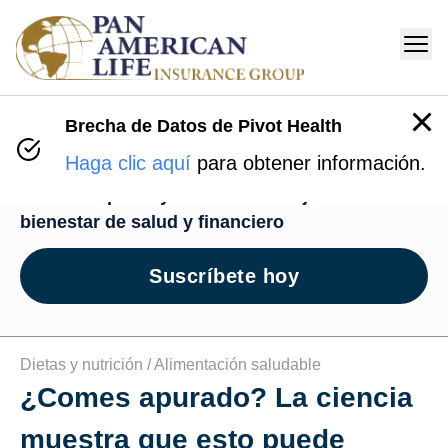
Brecha de Datos de Pivot Health
Centro de Bienestar
Haga clic aquí
para obtener información.
Recursos para ayudarte en tu viaje de
bienestar de salud y financiero
Suscríbete hoy
Dietas y nutrición /
Alimentación saludable
¿Comes apurado? La ciencia
muestra que esto puede