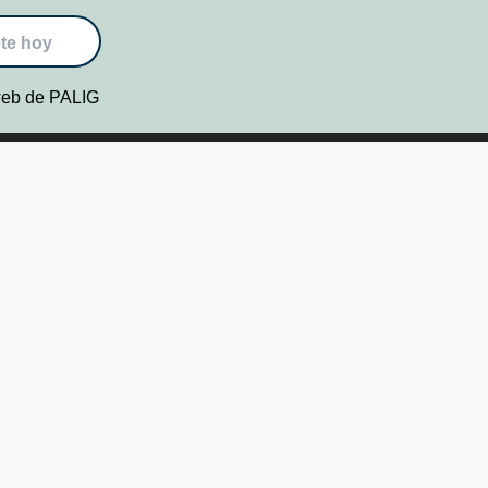
te hoy
 web de PALIG