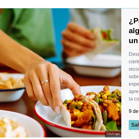
¿P
al
un
Desd
cier
reco
sobr
espe
apre
la c
9 de
Sal
GettyImages