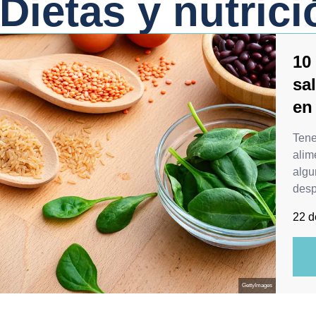
Dietas y nutrici
10
sa
en
Tene
alim
algu
desp
22 d
GettyImages