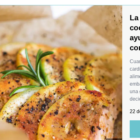
La
co
ay
co
Cuan
card
alim
emba
una 
deci
22 d