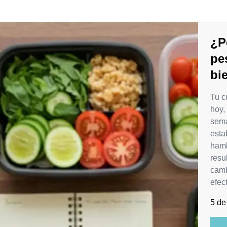
¿P
pe
bi
Tu c
hoy,
sema
esta
hamb
resu
camb
efec
5 de