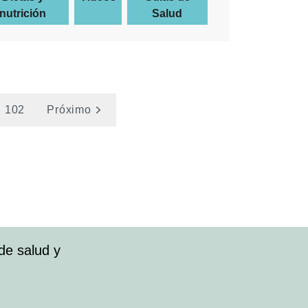
nutrición
Salud
102
Próximo
de salud y