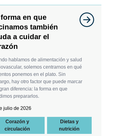
 forma en que
cinamos también
uda a cuidar el
razón
do hablamos de alimentación y salud
iovascular, solemos centrarnos en qué
entos ponemos en el plato. Sin
rgo, hay otro factor que puede marcar
gran diferencia: la forma en que
dimos prepararlos.
e julio de 2026
Corazón y
Dietas y
circulación
nutrición