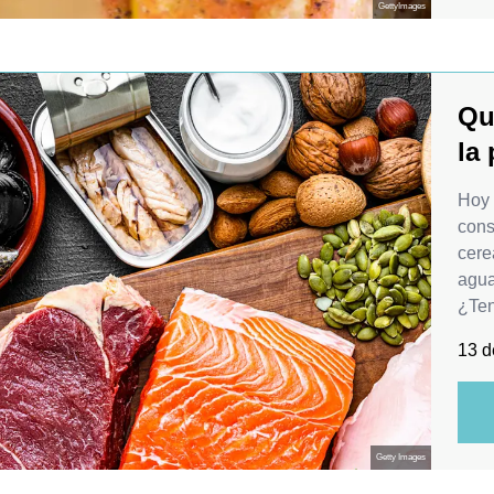
GettyImages
Qu
la 
Hoy 
cons
cere
agua
¿Ten
13 d
Getty Images