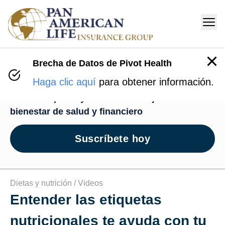
Brecha de Datos de Pivot Health
Centro de Bienestar
Haga clic aquí
para obtener información.
Recursos para ayudarte en tu viaje de
bienestar de salud y financiero
Suscríbete hoy
Dietas y nutrición /
Videos
Entender las etiquetas
nutricionales te ayuda con tu