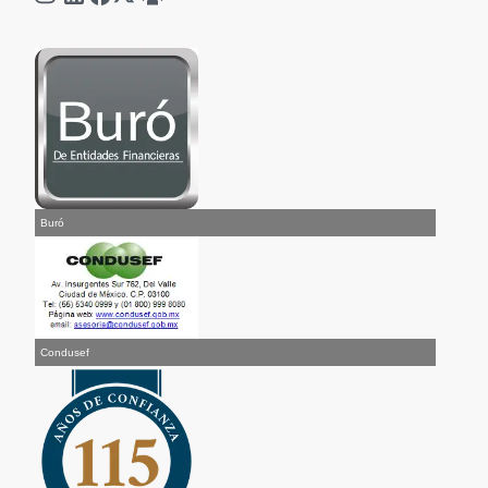
Buró
Condusef