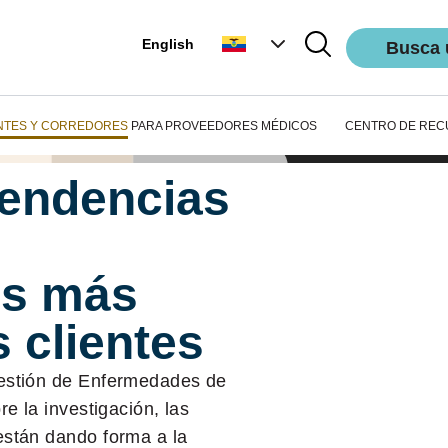
English
Busca 
NTES Y CORREDORES
PARA PROVEEDORES MÉDICOS
CENTRO DE REC
tendencias
es más
s clientes
estión de Enfermedades de
e la investigación, las
están dando forma a la