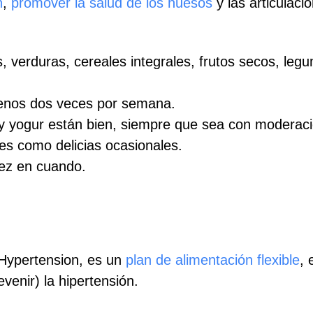
n
,
promover la salud de los huesos
y las articulaci
 verduras, cereales integrales, frutos secos, legu
enos dos veces por semana.
 y yogur están bien, siempre que sea con moderaci
ces como delicias ocasionales.
vez en cuando.
 Hypertension, es un
plan de alimentación flexible
, 
venir) la hipertensión.