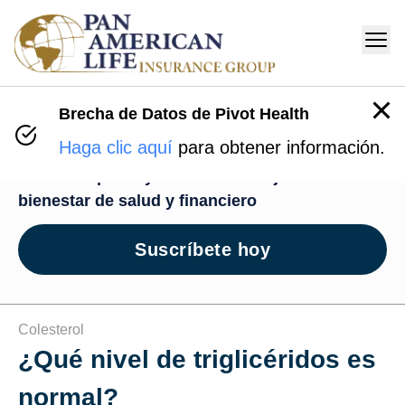
Brecha de Datos de Pivot Health
Centro de Bienestar
Haga clic aquí
para obtener información.
Recursos para ayudarte en tu viaje de
bienestar de salud y financiero
Suscríbete hoy
Colesterol
¿Qué nivel de triglicéridos es
normal?