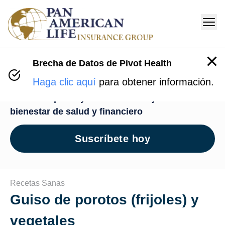
Brecha de Datos de Pivot Health
Centro de Bienestar
Haga clic aquí
para obtener información.
Recursos para ayudarte en tu viaje de
bienestar de salud y financiero
Suscríbete hoy
Recetas Sanas
Guiso de porotos (frijoles) y
vegetales