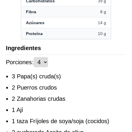
Carbohidratos
39 g
Fibra
8 g
Azúcares
14 g
Proteína
10 g
Ingredientes
Porciones
:
3 Papa(s) cruda(s)
2 Puerros crudos
2 Zanahorias crudas
1 Ají
1 taza Fríjoles de soya/soja (cocidos)