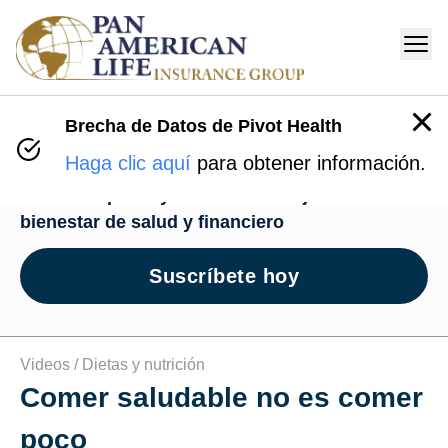
Brecha de Datos de Pivot Health
Centro de Bienestar
Haga clic aquí
para obtener información.
Recursos para ayudarte en tu viaje de
bienestar de salud y financiero
Suscríbete hoy
Videos /
Dietas y nutrición
Comer saludable no es comer
poco