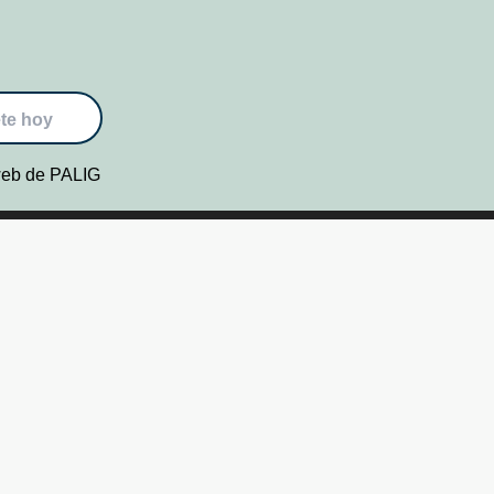
te hoy
 web de PALIG