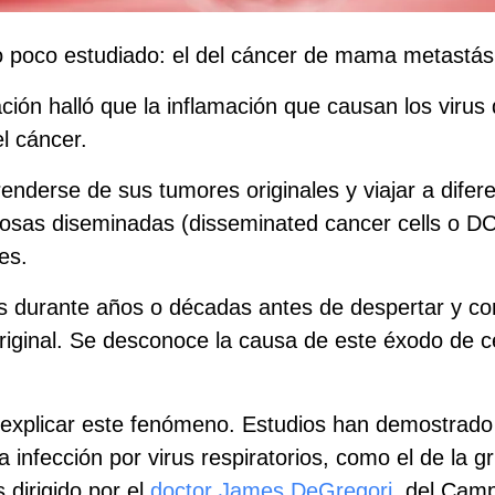
 poco estudiado: el del cáncer de mama metastásico
gación halló que la inflamación que causan los viru
l cáncer.
nderse de sus tumores originales y viajar a difere
erosas diseminadas (disseminated cancer cells o DC
es.
durante años o décadas antes de despertar y con
riginal. Se desconoce la causa de este éxodo de cé
explicar este fenómeno. Estudios han demostrado 
 infección por virus respiratorios, como el de la 
 dirigido por el
doctor James DeGregori
, del Cam