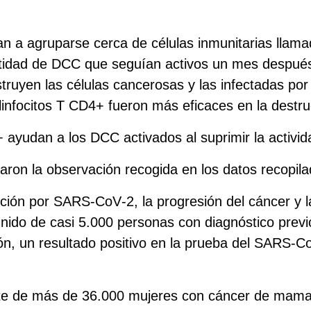
n a agruparse cerca de células inmunitarias llama
antidad de DCC que seguían activos un mes después
ruyen las células cancerosas y las infectadas por v
infocitos T CD4+ fueron más eficaces en la destr
+ ayudan a los DCC activados al suprimir la activid
adaron la observación recogida en los datos recopil
cción por SARS‑CoV‑2, la progresión del cáncer y la
nido de casi 5.000 personas con diagnóstico previo
ón, un resultado positivo en la prueba del SARS‑Co
nte de más de 36.000 mujeres con cáncer de mama