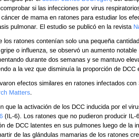
omprobar si las infecciones por virus respiratorio
 cáncer de mama en ratones para estudiar los efect
s pulmonar. El estudio se publicó en la revista
N
de los ratones contenían solo una pequeña cantidad
 la gripe o influenza, se observó un aumento notab
mentando durante dos semanas y se mantuvo elev
endo a la vez que disminuía la proporción de DCC 
servaron efectos similares en ratones infectados c
ch Matters
.
 que la activación de los DCC inducida por el viru
 6
(IL‑6). Los ratones que no pudieron producir IL
de DCC latentes en sus pulmones luego de la infec
tir de las glándulas mamarias de los ratones crec