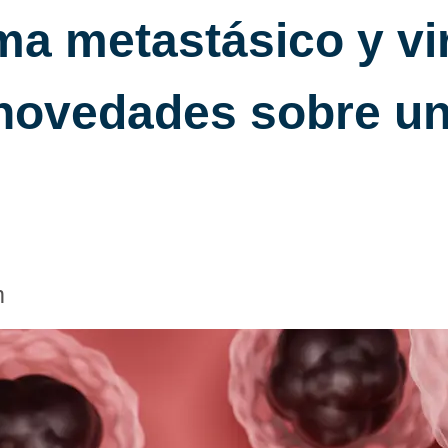
a metastásico y vi
 novedades sobre u
m