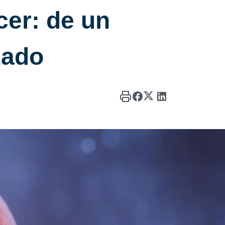
cer: de un
zado