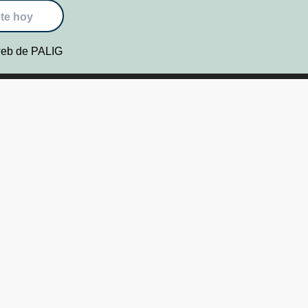
te hoy
 web de PALIG