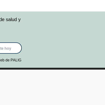
de salud y
te hoy
 web de PALIG