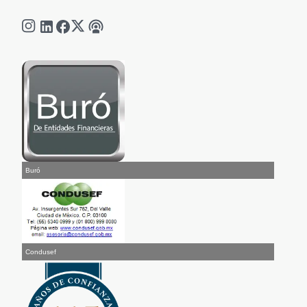
Buró
Condusef